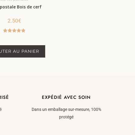
postale Bois de cerf
2.50
€
Note
5.00
sur 5
UTER AU PANIER
RISÉ
EXPÉDIÉ AVEC SOIN
é
Dans un emballage sur-mesure, 100%
protégé