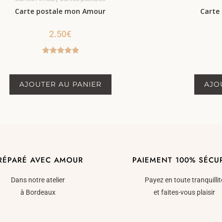
Carte postale mon Amour
Carte 
2.50
€
Note
5.00
sur 5
AJOUTER AU PANIER
AJO
RÉPARÉ AVEC AMOUR
PAIEMENT 100% SÉCU
Dans notre atelier
Payez en toute tranquillit
à Bordeaux
et faites-vous plaisir