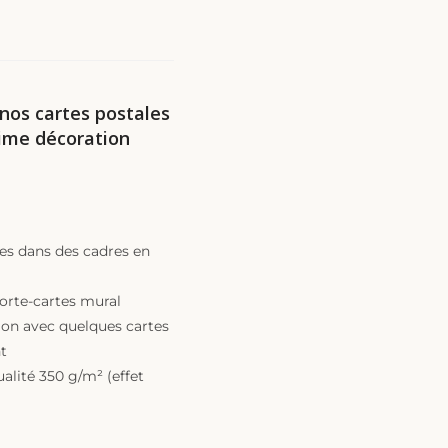
 nos cartes postales
lime décoration
hes dans des cadres en
porte-cartes mural
ion avec quelques cartes
t
alité 350 g/m² (effet