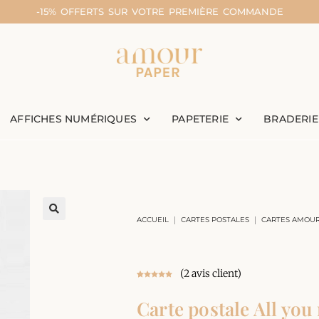
-15% OFFERTS SUR VOTRE PREMIÈRE COMMANDE
AFFICHES NUMÉRIQUES
PAPETERIE
BRADERIE
|
|
ACCUEIL
CARTES POSTALES
CARTES AMOU
(
2
avis client)
Noté
2
5.00
sur 5
Carte postale All you 
basé sur
notations