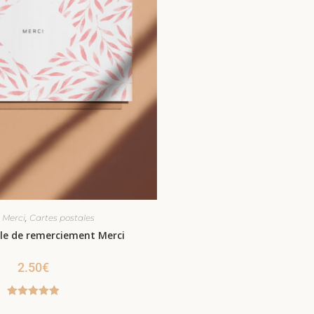
,
 Merci
Cartes postales
le de remerciement Merci
2.50
€
Note
5.00