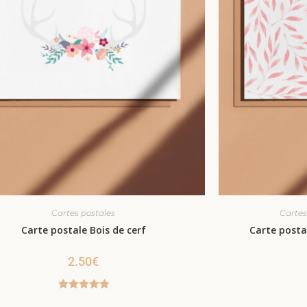
Cartes postales
Cartes
Carte postale Bois de cerf
Carte posta
2.50
€
Note
5.00