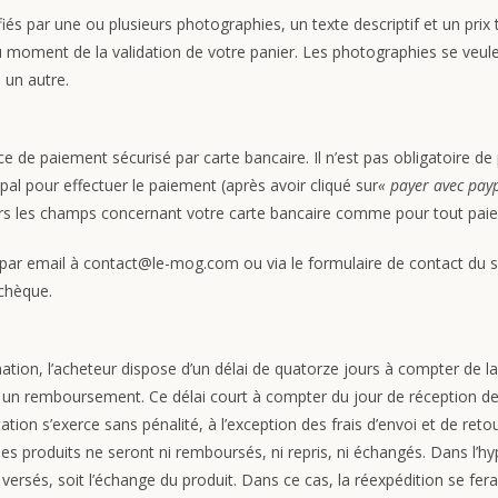
 par une ou plusieurs photographies, un texte descriptif et un prix 
 moment de la validation de votre panier. Les photographies se veulen
 un autre.
ce de paiement sécurisé par carte bancaire. Il n’est pas obligatoire 
al pour effectuer le paiement (après avoir cliqué sur
« payer avec pay
ors les champs concernant votre carte bancaire comme pour tout paiem
 par email à contact@le-mog.com ou via le formulaire de contact du si
chèque.
mation, l’acheteur dispose d’un délai de quatorze jours à compter de 
ou un remboursement. Ce délai court à compter du jour de réception d
ion s’exerce sans pénalité, à l’exception des frais d’envoi et de reto
 les produits ne seront ni remboursés, ni repris, ni échangés. Dans l’hy
sés, soit l’échange du produit. Dans ce cas, la réexpédition se fer