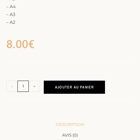
– A4
– A3
– A2
8.00
€
-
+
AJOUTER AU PANIER
DESCRIPTION
AVIS (0)