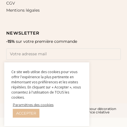
CGV
Mentions légales
NEWSLETTER
-15%
sur votre première commande
Ce site web utilise des cookies pour vous
offrir l'expérience la plus pertinente en
mémorisant vos préférences et les visites
répétées. En cliquant sur « Accepter », vous
consentez à l'utilisation de TOUS les
cookies.
Paramètres des cookies
© Amour Paper 2015-2026 l Affiches et cartes pour décoration
murale - Site réalisé par
Studio Doré - Agence créative
ACCEPTER