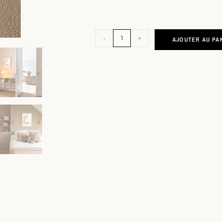
-
+
AJOUTER AU PA