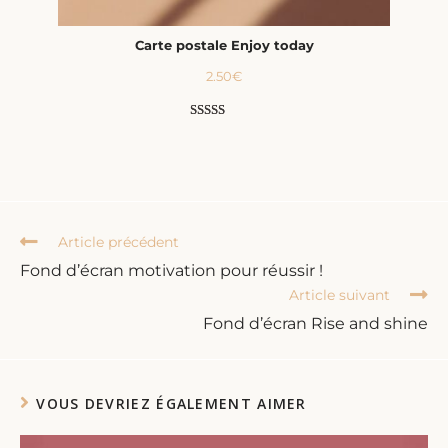
Carte postale Enjoy today
2.50
€
Noté
1
5.00
sur 5 basé
sur
notation
client
Article précédent
Fond d’écran motivation pour réussir !
Article suivant
Fond d’écran Rise and shine
VOUS DEVRIEZ ÉGALEMENT AIMER