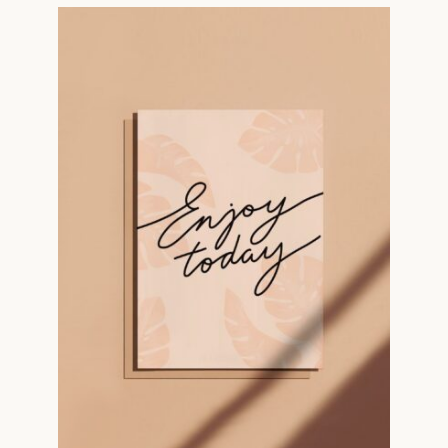
sur 5 basé
sur
notations
client