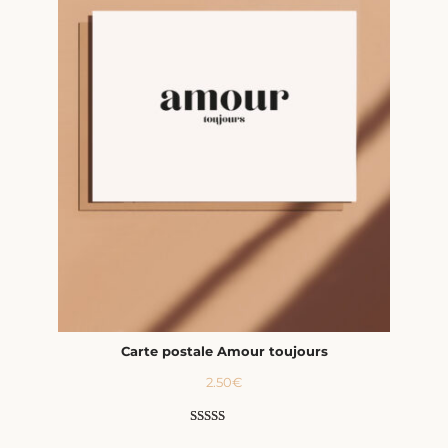
Carte postale Amour toujours
2.50
€
Noté
4
5.00