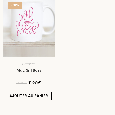
-20%
Braderie
Mug Girl Boss
11.20
€
14.00
€
AJOUTER AU PANIER