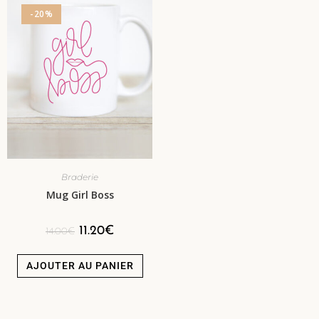
-20%
Braderie
Mug Girl Boss
11.20
€
14.00
€
AJOUTER AU PANIER