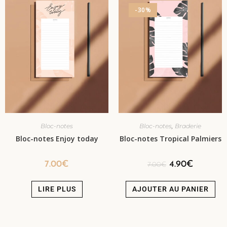
-30%
,
Bloc-notes
Bloc-notes
Braderie
Bloc-notes Enjoy today
Bloc-notes Tropical Palmiers
7.00
€
4.90
€
7.00
€
LIRE PLUS
AJOUTER AU PANIER