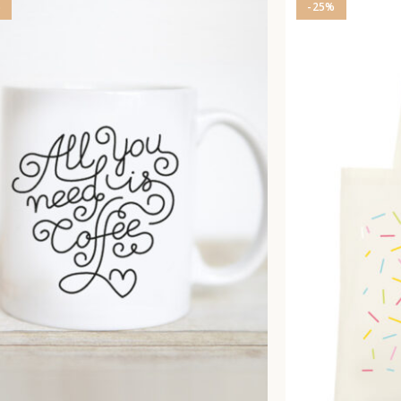
%
-25%