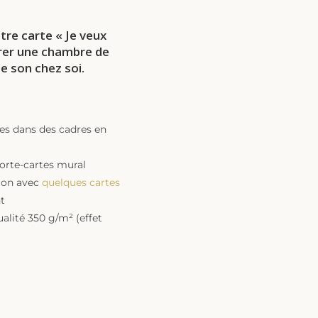
re carte « Je veux
orer une chambre de
de son chez soi.
hes dans des cadres en
porte-cartes mural
tion avec
quelques cartes
t
alité 350 g/m² (effet