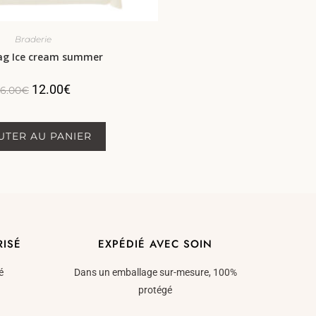
Braderie
ag Ice cream summer
12.00
€
16.00
€
UTER AU PANIER
RISÉ
EXPÉDIÉ AVEC SOIN
é
Dans un emballage sur-mesure, 100%
protégé