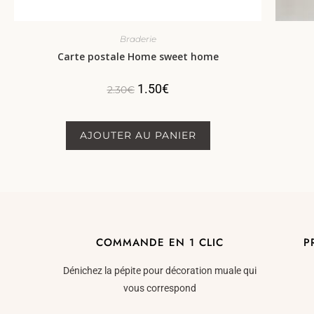
Braderie
Carte postale Home sweet home
1.50
€
2.30
€
AJOUTER AU PANIER
COMMANDE EN 1 CLIC
P
Dénichez la pépite pour décoration muale qui
vous correspond