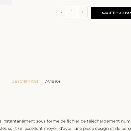
-
+
AJOUTER AU PA
DESCRIPTION
AVIS (0)
e instantanément sous forme de fichier de téléchargement num
bles
sont un excellent moyen d’avoir une pièce design et de perso